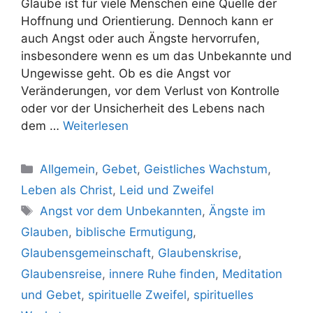
Glaube ist für viele Menschen eine Quelle der
Hoffnung und Orientierung. Dennoch kann er
auch Angst oder auch Ängste hervorrufen,
insbesondere wenn es um das Unbekannte und
Ungewisse geht. Ob es die Angst vor
Veränderungen, vor dem Verlust von Kontrolle
oder vor der Unsicherheit des Lebens nach
dem …
Weiterlesen
Kategorien
Allgemein
,
Gebet
,
Geistliches Wachstum
,
Leben als Christ
,
Leid und Zweifel
Schlagwörter
Angst vor dem Unbekannten
,
Ängste im
Glauben
,
biblische Ermutigung
,
Glaubensgemeinschaft
,
Glaubenskrise
,
Glaubensreise
,
innere Ruhe finden
,
Meditation
und Gebet
,
spirituelle Zweifel
,
spirituelles