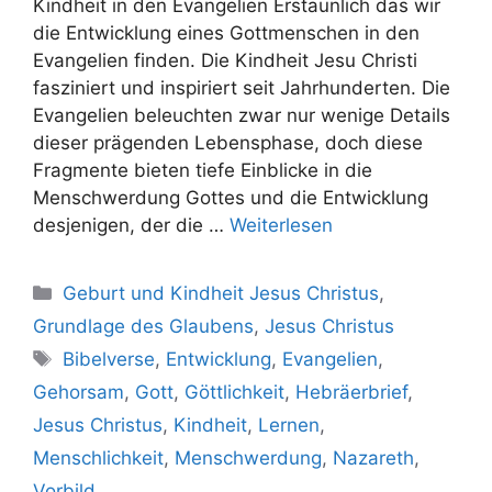
Kindheit in den Evangelien Erstaunlich das wir
die Entwicklung eines Gottmenschen in den
Evangelien finden. Die Kindheit Jesu Christi
fasziniert und inspiriert seit Jahrhunderten. Die
Evangelien beleuchten zwar nur wenige Details
dieser prägenden Lebensphase, doch diese
Fragmente bieten tiefe Einblicke in die
Menschwerdung Gottes und die Entwicklung
desjenigen, der die …
Weiterlesen
Kategorien
Geburt und Kindheit Jesus Christus
,
Grundlage des Glaubens
,
Jesus Christus
Schlagwörter
Bibelverse
,
Entwicklung
,
Evangelien
,
Gehorsam
,
Gott
,
Göttlichkeit
,
Hebräerbrief
,
Jesus Christus
,
Kindheit
,
Lernen
,
Menschlichkeit
,
Menschwerdung
,
Nazareth
,
Vorbild