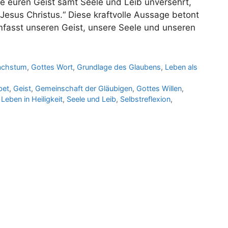
e euren Geist samt Seele und Leib unversehrt,
esus Christus.“ Diese kraftvolle Aussage betont
umfasst unseren Geist, unsere Seele und unseren
Wachstum
,
Gottes Wort
,
Grundlage des Glaubens
,
Leben als
bet
,
Geist
,
Gemeinschaft der Gläubigen
,
Gottes Willen
,
,
Leben in Heiligkeit
,
Seele und Leib
,
Selbstreflexion
,