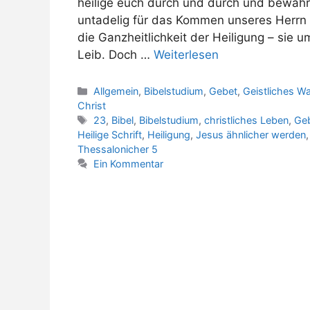
heilige euch durch und durch und bewahr
untadelig für das Kommen unseres Herrn J
die Ganzheitlichkeit der Heiligung – sie 
Leib. Doch …
Weiterlesen
Kategorien
Allgemein
,
Bibelstudium
,
Gebet
,
Geistliches 
Christ
Schlagwörter
23
,
Bibel
,
Bibelstudium
,
christliches Leben
,
Ge
Heilige Schrift
,
Heiligung
,
Jesus ähnlicher werden
Thessalonicher 5
Ein Kommentar