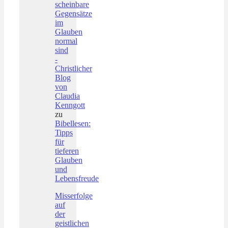
scheinbare
Gegensätze
im
Glauben
normal
sind
-
Christlicher
Blog
von
Claudia
Kenngott
zu
Bibellesen:
Tipps
für
tieferen
Glauben
und
Lebensfreude
Misserfolge
auf
der
geistlichen