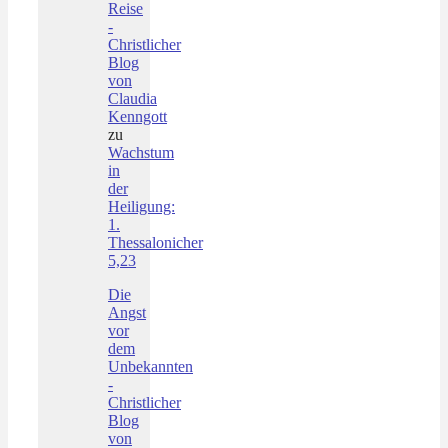
Reise
-
Christlicher
Blog
von
Claudia
Kenngott
zu
Wachstum
in
der
Heiligung:
1.
Thessalonicher
5,23
Die
Angst
vor
dem
Unbekannten
-
Christlicher
Blog
von