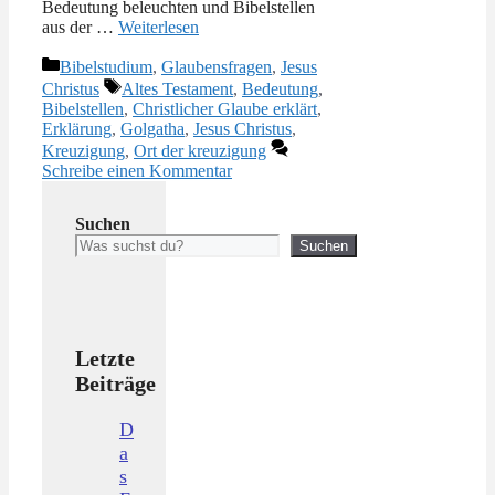
Bedeutung beleuchten und Bibelstellen
aus der …
Weiterlesen
Kategorien
Bibelstudium
,
Glaubensfragen
,
Jesus
Schlagwörter
Christus
Altes Testament
,
Bedeutung
,
Bibelstellen
,
Christlicher Glaube erklärt
,
Erklärung
,
Golgatha
,
Jesus Christus
,
Kreuzigung
,
Ort der kreuzigung
Schreibe einen Kommentar
Suchen
Suchen
Letzte
Beiträge
D
a
s